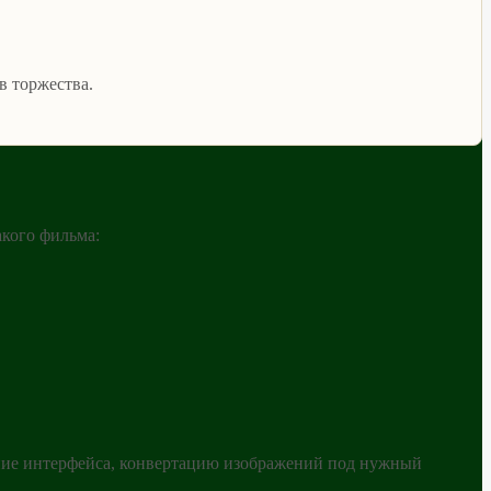
в торжества.
акого фильма:
ение интерфейса, конвертацию изображений под нужный