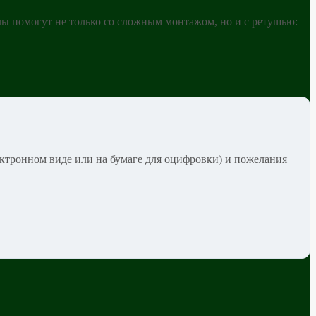
лы помогут не только со сложным монтажом, но и с ретушью:
ектронном виде или на бумаге для оцифровки) и пожелания