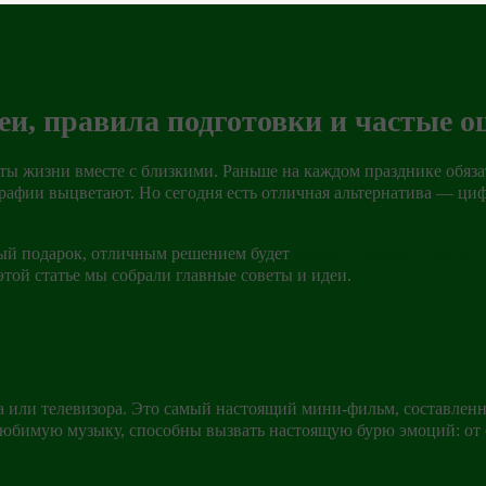
еи, правила подготовки и частые 
нты жизни вместе с близкими. Раньше на каждом празднике обяз
рафии выцветают. Но сегодня есть отличная альтернатива — циф
ный подарок, отличным решением будет
заказать слайдшоу из фо
этой статье мы собрали главные советы и идеи.
ра или телевизора. Это самый настоящий мини-фильм, составле
бимую музыку, способны вызвать настоящую бурю эмоций: от св