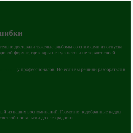
ошибки
ательно доставали тяжелые альбомы со снимками из отпуска
ровой формат, где кадры не тускнеют и не теряют своей
тографий
у профессионалов. Но если вы решили разобраться в
нный из ваших воспоминаний. Грамотно подобранные кадры,
етлой ностальгии до слез радости.