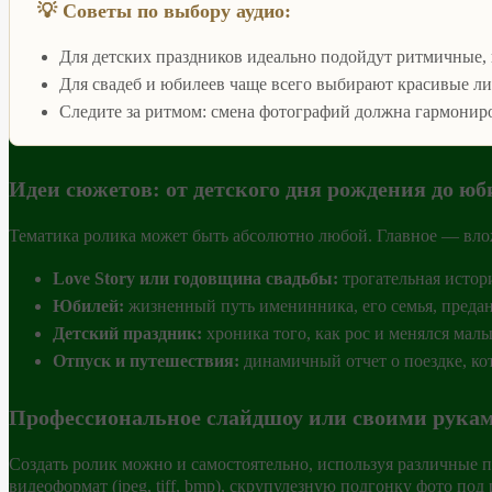
💡 Советы по выбору аудио:
Для детских праздников идеально подойдут ритмичные,
Для свадеб и юбилеев чаще всего выбирают красивые ли
Следите за ритмом: смена фотографий должна гармонир
Идеи сюжетов: от детского дня рождения до юб
Тематика ролика может быть абсолютно любой. Главное — влож
Love Story или годовщина свадьбы:
трогательная истор
Юбилей:
жизненный путь именинника, его семья, предан
Детский праздник:
хроника того, как рос и менялся мал
Отпуск и путешествия:
динамичный отчет о поездке, кот
Профессиональное слайдшоу или своими рука
Создать ролик можно и самостоятельно, используя различные 
видеоформат (jpeg, tiff, bmp), скрупулезную подгонку фото по