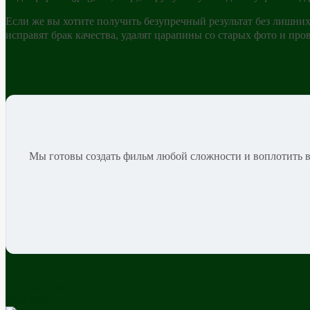
Если же вы хотите получить безупречный результат без лишних
исправят брак качества, удалят царапины со старых фото и пр
Мы готовы создать фильм любой сложности и воплотить в 
Previous post
Next post