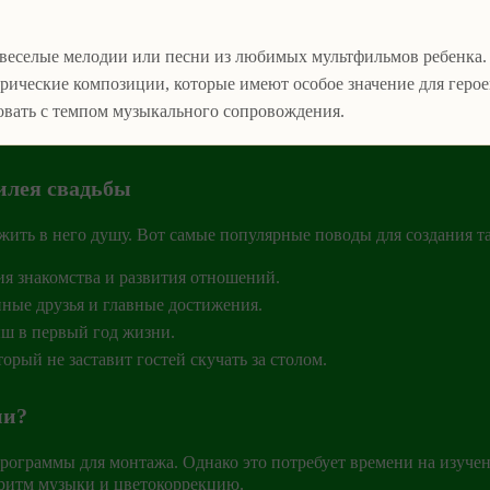
 веселые мелодии или песни из любимых мультфильмов ребенка.
рические композиции, которые имеют особое значение для герое
овать с темпом музыкального сопровождения.
илея свадьбы
ить в него душу. Вот самые популярные поводы для создания т
ия знакомства и развития отношений.
ные друзья и главные достижения.
ыш в первый год жизни.
орый не заставит гостей скучать за столом.
ми?
программы для монтажа. Однако это потребует времени на изуч
д ритм музыки и цветокоррекцию.