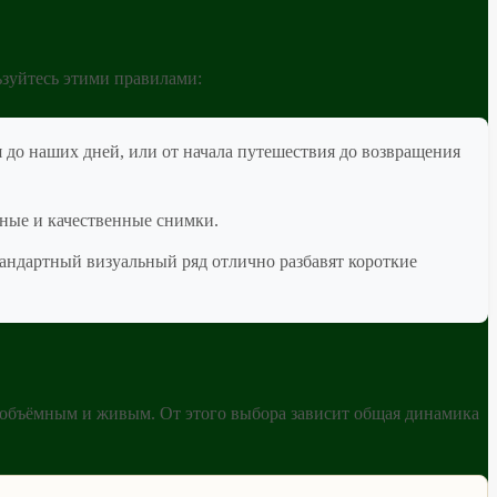
зуйтесь этими правилами:
 до наших дней, или от начала путешествия до возвращения
ьные и качественные снимки.
андартный визуальный ряд отлично разбавят короткие
 объёмным и живым. От этого выбора зависит общая динамика