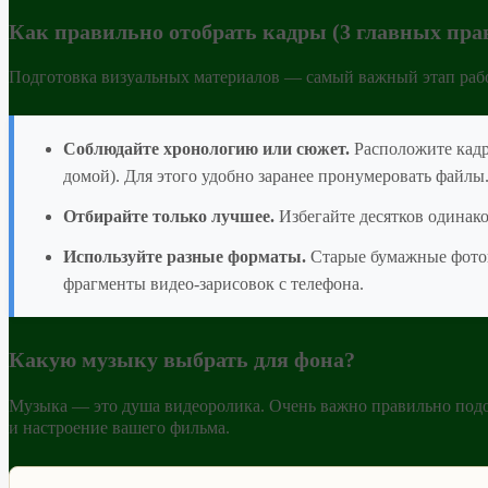
Как правильно отобрать кадры (3 главных пра
Подготовка визуальных материалов — самый важный этап рабо
Соблюдайте хронологию или сюжет.
Расположите кадр
домой). Для этого удобно заранее пронумеровать файлы
Отбирайте только лучшее.
Избегайте десятков одинако
Используйте разные форматы.
Старые бумажные фотогр
фрагменты видео-зарисовок с телефона.
Какую музыку выбрать для фона?
Музыка — это душа видеоролика. Очень важно правильно подо
и настроение вашего фильма.