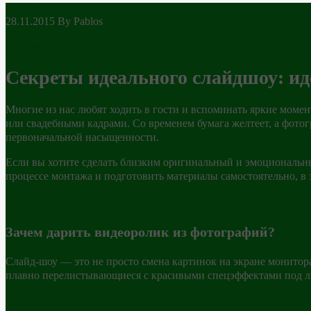
Слайдшоу из фотографий
28.11.2015
By Pablos
| 0
Слайдшоу
Секреты идеального слайдшоу: ид
Многие из нас любят ходить в гости и вспоминать яркие моме
или свадебными кадрами. Со временем бумага желтеет, а фотог
первоначальной насыщенности.
Если вы хотите сделать близким оригинальный и эмоциональ
процессе монтажа и подготовить материалы самостоятельно, в 
Зачем дарить видеоролик из фотографий?
Слайд-шоу — это не просто смена картинок на экране монито
плавно перелистывающиеся с красивыми спецэффектами под лю