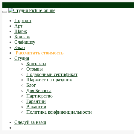
zakaz@picture-online.ru
+7(495)532-7744
Портрет
Арт
Шарж
Коллаж
Слайдшоу
Заказ
Рассчитать стоимость
Студия
Контакты
Отзывы
Подарочный сертификат
Шаржист на праздник
Блог
Для Бизнеса
Партнерство
Гарантии
Вакансии
Политика конфиденциальности
Следуй за нами