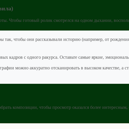
вила)
ты. Чтобы готовый ролик смотрелся на одном дыхании, восполь
ы так, чтобы они рассказывали историю (например, от рождения
.
вых кадров с одного ракурса. Оставьте самые яркие, эмоционал
афии можно аккуратно отсканировать в высоком качестве, а ст
брать композиции, чтобы просмотр оказался более интересным,