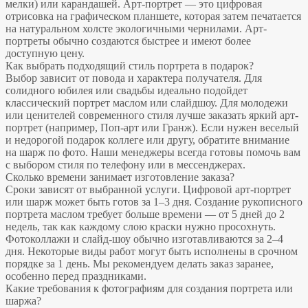
мелки) или карандашей. Арт-портрет — это цифровая
отрисовка на графическом планшете, которая затем печатается
на натуральном холсте экологичными чернилами. Арт-
портреты обычно создаются быстрее и имеют более
доступную цену.
Как выбрать подходящий стиль портрета в подарок?
Выбор зависит от повода и характера получателя. Для
солидного юбилея или свадьбы идеально подойдет
классический портрет маслом или слайдшоу. Для молодежи
или ценителей современного стиля лучше заказать яркий арт-
портрет (например, Поп-арт или Гранж). Если нужен веселый
и недорогой подарок коллеге или другу, обратите внимание
на шарж по фото. Наши менеджеры всегда готовы помочь вам
с выбором стиля по телефону или в мессенджерах.
Сколько времени занимает изготовление заказа?
Сроки зависят от выбранной услуги. Цифровой арт-портрет
или шарж может быть готов за 1–3 дня. Создание рукописного
портрета маслом требует больше времени — от 5 дней до 2
недель, так как каждому слою краски нужно просохнуть.
Фотоколлажи и слайд-шоу обычно изготавливаются за 2–4
дня. Некоторые виды работ могут быть исполнены в срочном
порядке за 1 день. Мы рекомендуем делать заказ заранее,
особенно перед праздниками.
Какие требования к фотографиям для создания портрета или
шаржа?