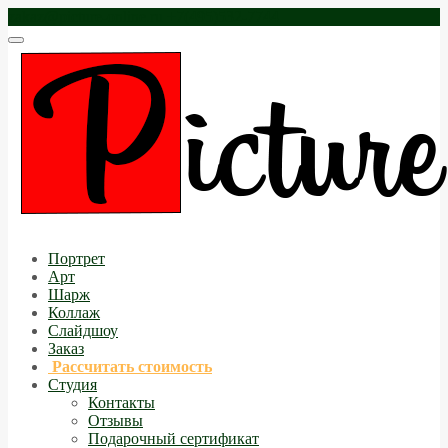
zakaz@picture-online.ru
+7(495)532-7744
Портрет
Арт
Шарж
Коллаж
Слайдшоу
Заказ
Рассчитать стоимость
Студия
Контакты
Отзывы
Подарочный сертификат