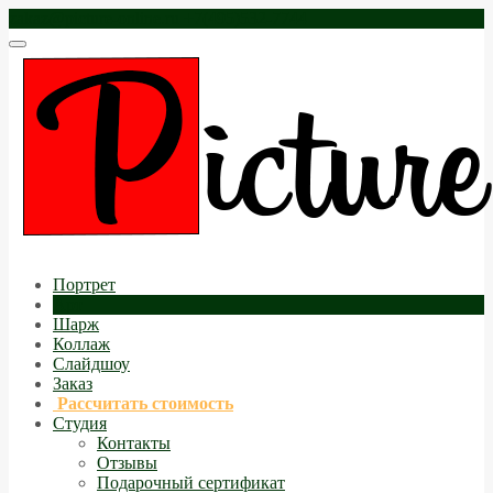
zakaz@picture-online.ru
+7(495)532-7744
Портрет
Арт
Шарж
Коллаж
Слайдшоу
Заказ
Рассчитать стоимость
Студия
Контакты
Отзывы
Подарочный сертификат