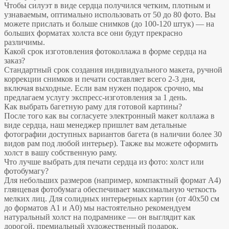
Чтобы силуэт в виде сердца получился четким, плотным и
узнаваемым, оптимально использовать от 50 до 80 фото. Вы
можете прислать и больше снимков (до 100-120 штук) — на
больших форматах холста все они будут прекрасно
различимы.
Какой срок изготовления фотоколлажа в форме сердца на
заказ?
Стандартный срок создания индивидуального макета, ручной
коррекции снимков и печати составляет всего 2-3 дня,
включая выходные. Если вам нужен подарок срочно, мы
предлагаем услугу экспресс-изготовления за 1 день.
Как выбрать багетную раму для готовой картины?
После того как вы согласуете электронный макет коллажа в
виде сердца, наш менеджер пришлет вам детальные
фотографии доступных вариантов багета (в наличии более 30
видов рам под любой интерьер). Также вы можете оформить
холст в вашу собственную раму.
Что лучше выбрать для печати сердца из фото: холст или
фотобумагу?
Для небольших размеров (например, компактный формат А4)
глянцевая фотобумага обеспечивает максимальную четкость
мелких лиц. Для солидных интерьерных картин (от 40х50 см
до форматов А1 и А0) мы настоятельно рекомендуем
натуральный холст на подрамнике — он выглядит как
дорогой, премиальный художественный подарок.