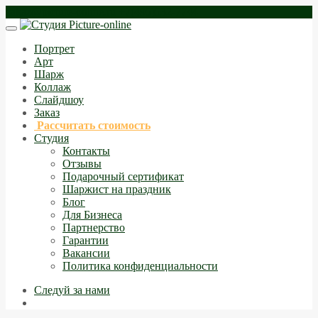
zakaz@picture-online.ru
+7(495)532-7744
Портрет
Арт
Шарж
Коллаж
Слайдшоу
Заказ
Рассчитать стоимость
Студия
Контакты
Отзывы
Подарочный сертификат
Шаржист на праздник
Блог
Для Бизнеса
Партнерство
Гарантии
Вакансии
Политика конфиденциальности
Следуй за нами