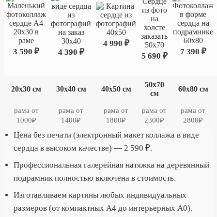
4 990 ₽
3 590 ₽
7 390 ₽
4 390 ₽
5 690 ₽
50х70
20х30 см
30х40 см
40х50 см
60х80 см
см
рама от
рама от
рама от
рама от
рама от
1000₽
1400₽
1800₽
2300₽
2800₽
Цена без печати (электронный макет коллажа в виде
сердца в высоком качестве) — 2 590 ₽.
Профессиональная галерейная натяжка на деревянный
подрамник полностью включена в стоимость.
Изготавливаем картины любых индивидуальных
размеров (от компактных А4 до интерьерных А0).