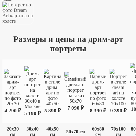
Размеры и цены на дрим-арт
портреты
7 090 ₽
10
4 290 ₽
5 890 ₽
8 390 ₽
9 390 ₽
5 190 ₽
20х30
30х40
40х50
60х80
70х100
80
50х70 см
см
см
см
см
см