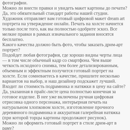
фотографии.
Можно ли внести правки и увидеть макет картины до печати?
Да, это обязательный стандарт работы нашей студии.
Художник отправляет вам готовый цифровой макет dream art
портрета на утверждение онлайн. Печать на холсте начнется
только после того, как вы полностью одобрите эскиз. Все
мелкие правки в рамках изначального задания вносятся
бесплатно.
Какого качества должно быть фото, чтобы заказать дрим-арт
портрет?
Подойдет любая фотография, где хорошо видны черты лица
— в том числе обычный кадр со смартфона. Чем выше
четкость исходного снимка, тем более детализированным,
объемным и эффектным получится готовый портрет на
холсте. Если сомневаетесь в качестве, пришлите несколько
вариантов на выбор, и наш дизайнер подскажет лучший.
Входит ли стоимость подрамника и натяжки в цену на сайте?
Да, указанная в прайс-листе цена полностью конечная за
готовое изделие. В нее уже включены ручная цифровая
отрисовка одного персонажа, интерьерная печать на
натуральном хлопковом холсте, изготовление прочного
деревянного подрамника и аккуратная галерейная натяжка
(при которой торцы картины продолжают рисунок).
Можно ли оформить готовый портрет в стиле дрим-арт в
раму?