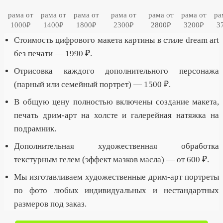
рама от
рама от
рама от
рама от
рама от
рама от
ра
1000₽
1400₽
1800₽
2300₽
2800₽
3200₽
3
Стоимость цифрового макета картины в стиле dream art
без печати — 1990 ₽.
Отрисовка каждого дополнительного персонажа
(парный или семейный портрет) — 1500 ₽.
В общую цену полностью включены создание макета,
печать дрим-арт на холсте и галерейная натяжка на
подрамник.
Дополнительная художественная обработка
текстурным гелем (эффект мазков масла) — от 600 ₽.
Мы изготавливаем художественные дрим-арт портреты
по фото любых индивидуальных и нестандартных
размеров под заказ.