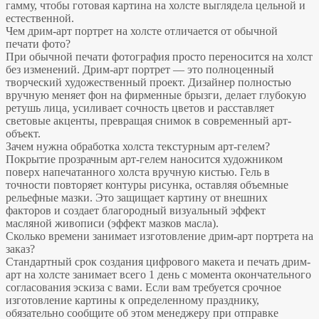
гамму, чтобы готовая картина на холсте выглядела цельной и
естественной.
Чем дрим-арт портрет на холсте отличается от обычной
печати фото?
При обычной печати фотография просто переносится на холст
без изменений. Дрим-арт портрет — это полноценный
творческий художественный проект. Дизайнер полностью
вручную меняет фон на фирменные брызги, делает глубокую
ретушь лица, усиливает сочность цветов и расставляет
световые акценты, превращая снимок в современный арт-
объект.
Зачем нужна обработка холста текстурным арт-гелем?
Покрытие прозрачным арт-гелем наносится художником
поверх напечатанного холста вручную кистью. Гель в
точности повторяет контуры рисунка, оставляя объемные
рельефные мазки. Это защищает картину от внешних
факторов и создает благородный визуальный эффект
масляной живописи (эффект мазков масла).
Сколько времени занимает изготовление дрим-арт портрета на
заказ?
Стандартный срок создания цифрового макета и печать дрим-
арт на холсте занимает всего 1 день с момента окончательного
согласования эскиза с вами. Если вам требуется срочное
изготовление картины к определенному празднику,
обязательно сообщите об этом менеджеру при отправке