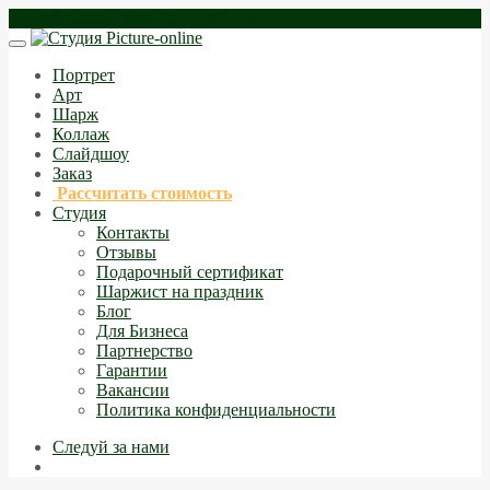
zakaz@picture-online.ru
+7(495)532-7744
Портрет
Арт
Шарж
Коллаж
Слайдшоу
Заказ
Рассчитать стоимость
Студия
Контакты
Отзывы
Подарочный сертификат
Шаржист на праздник
Блог
Для Бизнеса
Партнерство
Гарантии
Вакансии
Политика конфиденциальности
Следуй за нами